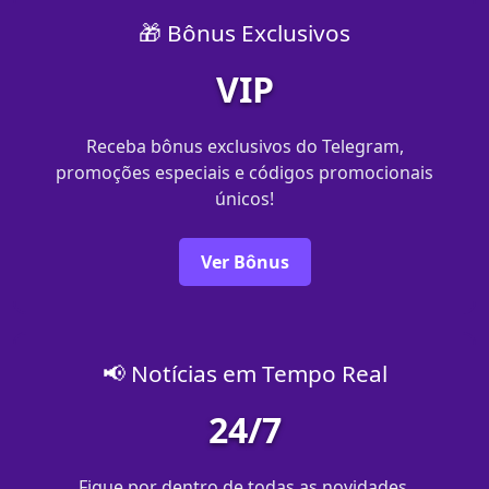
🎁 Bônus Exclusivos
VIP
Receba bônus exclusivos do Telegram,
promoções especiais e códigos promocionais
únicos!
Ver Bônus
📢 Notícias em Tempo Real
24/7
Fique por dentro de todas as novidades,