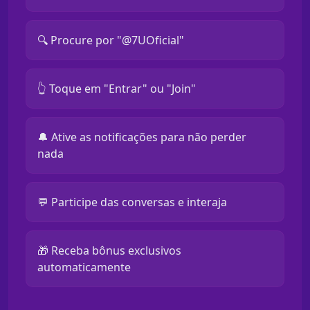
🔍 Procure por "@7UOficial"
👆 Toque em "Entrar" ou "Join"
🔔 Ative as notificações para não perder
nada
💬 Participe das conversas e interaja
🎁 Receba bônus exclusivos
automaticamente