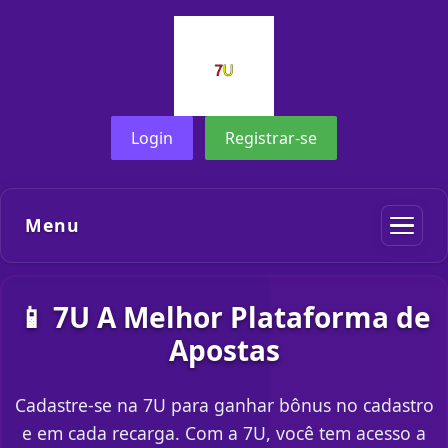
Login
Registrar-se
Menu
📱 7U A Melhor Plataforma de
Apostas
Cadastre-se na 7U para ganhar bônus no cadastro
e em cada recarga. Com a 7U, você tem acesso a