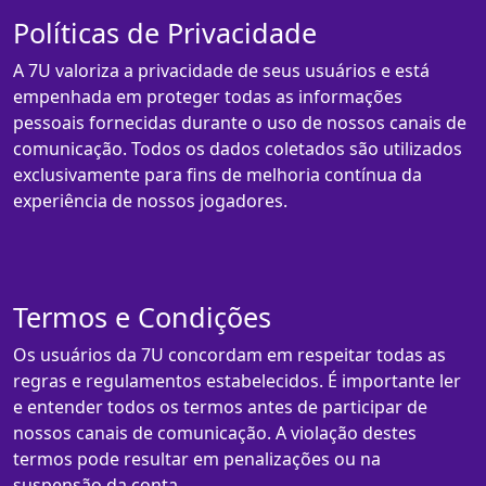
Políticas de Privacidade
A 7U valoriza a privacidade de seus usuários e está
empenhada em proteger todas as informações
pessoais fornecidas durante o uso de nossos canais de
comunicação. Todos os dados coletados são utilizados
exclusivamente para fins de melhoria contínua da
experiência de nossos jogadores.
Termos e Condições
Os usuários da 7U concordam em respeitar todas as
regras e regulamentos estabelecidos. É importante ler
e entender todos os termos antes de participar de
nossos canais de comunicação. A violação destes
termos pode resultar em penalizações ou na
suspensão da conta.