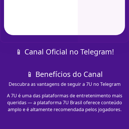
📱 Canal Oficial no Telegram!
📱 Benefícios do Canal
Descubra as vantagens de seguir a 7U no Telegram
A 7U é uma das plataformas de entretenimento mais
queridas — a plataforma 7U Brasil oferece conteúdo
amplo e é altamente recomendada pelos jogadores.