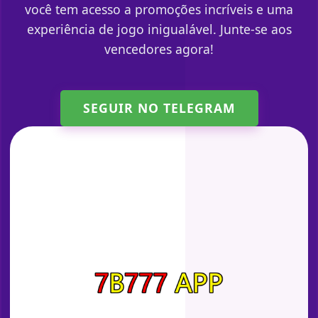
você tem acesso a promoções incríveis e uma
experiência de jogo inigualável. Junte-se aos
vencedores agora!
SEGUIR NO TELEGRAM