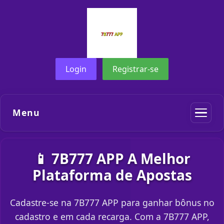
Login
Registrar-se
Menu
📱 7B777 APP A Melhor
Plataforma de Apostas
Cadastre-se na 7B777 APP para ganhar bônus no
cadastro e em cada recarga. Com a 7B777 APP,