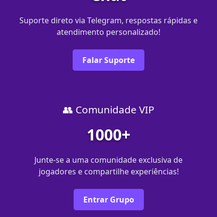
Suporte direto via Telegram, respostas rápidas e
atendimento personalizado!
Falar Suporte
👥 Comunidade VIP
1000+
Junte-se a uma comunidade exclusiva de
jogadores e compartilhe experiências!
Entrar Grupo