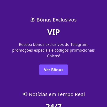
🎁 Bônus Exclusivos
VIP
Receba bônus exclusivos do Telegram,
promoções especiais e códigos promocionais
únicos!
Ver Bônus
📢 Notícias em Tempo Real
24/7