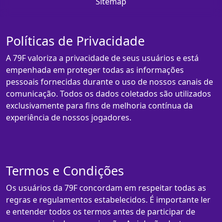
Sitemap
Políticas de Privacidade
A 79F valoriza a privacidade de seus usuários e está
empenhada em proteger todas as informações
pessoais fornecidas durante o uso de nossos canais de
comunicação. Todos os dados coletados são utilizados
exclusivamente para fins de melhoria contínua da
experiência de nossos jogadores.
Termos e Condições
Os usuários da 79F concordam em respeitar todas as
regras e regulamentos estabelecidos. É importante ler
e entender todos os termos antes de participar de