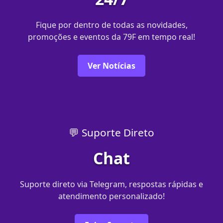
Fique por dentro de todas as novidades,
promoções e eventos da 79F em tempo real!
Ver Notícias
💬 Suporte Direto
Chat
Suporte direto via Telegram, respostas rápidas e
atendimento personalizado!