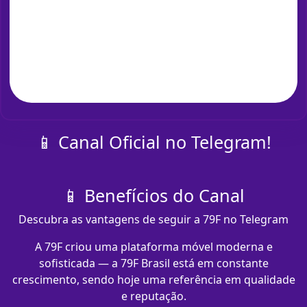
📱 Canal Oficial no Telegram!
📱 Benefícios do Canal
Descubra as vantagens de seguir a 79F no Telegram
A 79F criou uma plataforma móvel moderna e
sofisticada — a 79F Brasil está em constante
crescimento, sendo hoje uma referência em qualidade
e reputação.