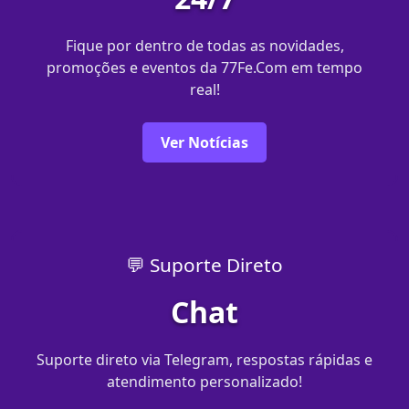
Fique por dentro de todas as novidades,
promoções e eventos da 77Fe.Com em tempo
real!
Ver Notícias
💬 Suporte Direto
Chat
Suporte direto via Telegram, respostas rápidas e
atendimento personalizado!