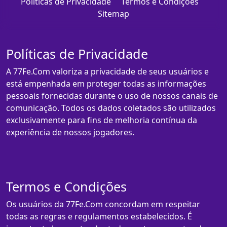
Políticas de Privacidade
Termos e Condições
Sitemap
Políticas de Privacidade
A 77Fe.Com valoriza a privacidade de seus usuários e
está empenhada em proteger todas as informações
pessoais fornecidas durante o uso de nossos canais de
comunicação. Todos os dados coletados são utilizados
exclusivamente para fins de melhoria contínua da
experiência de nossos jogadores.
Termos e Condições
Os usuários da 77Fe.Com concordam em respeitar
todas as regras e regulamentos estabelecidos. É