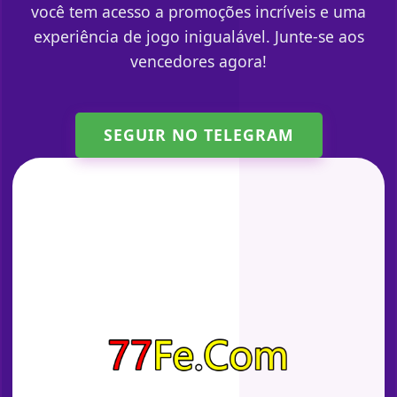
você tem acesso a promoções incríveis e uma
experiência de jogo inigualável. Junte-se aos
vencedores agora!
SEGUIR NO TELEGRAM