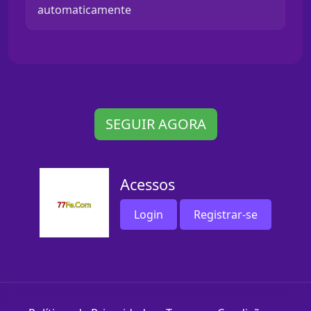
automaticamente
SEGUIR AGORA
Acessos
Login
Registrar-se