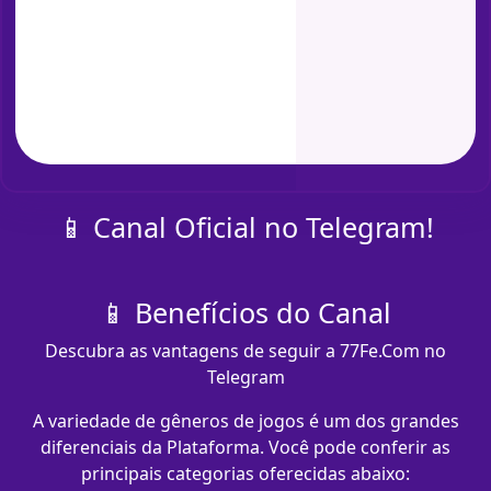
📱 Canal Oficial no Telegram!
📱 Benefícios do Canal
Descubra as vantagens de seguir a 77Fe.Com no
Telegram
A variedade de gêneros de jogos é um dos grandes
diferenciais da Plataforma. Você pode conferir as
principais categorias oferecidas abaixo: