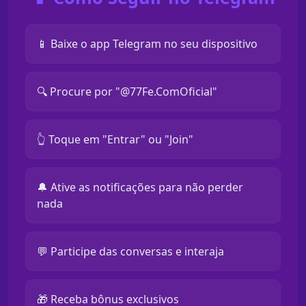
📱 Baixe o app Telegram no seu dispositivo
🔍 Procure por "@77Fe.ComOficial"
👆 Toque em "Entrar" ou "Join"
🔔 Ative as notificações para não perder
nada
💬 Participe das conversas e interaja
🎁 Receba bônus exclusivos