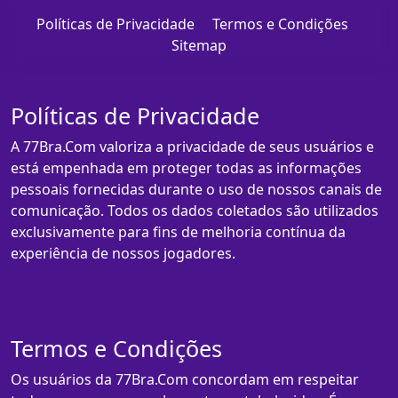
Políticas de Privacidade
Termos e Condições
Sitemap
Políticas de Privacidade
A 77Bra.Com valoriza a privacidade de seus usuários e
está empenhada em proteger todas as informações
pessoais fornecidas durante o uso de nossos canais de
comunicação. Todos os dados coletados são utilizados
exclusivamente para fins de melhoria contínua da
experiência de nossos jogadores.
Termos e Condições
Os usuários da 77Bra.Com concordam em respeitar