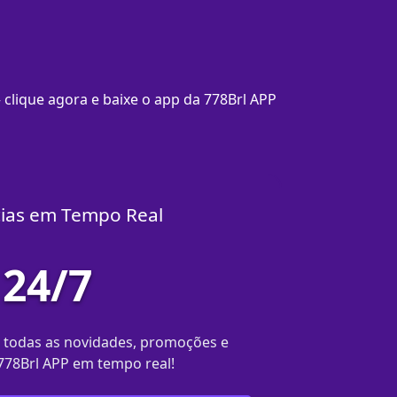
m
 clique agora e baixe o app da 778Brl APP
cias em Tempo Real
24/7
e todas as novidades, promoções e
778Brl APP em tempo real!