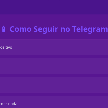
📱 Como Seguir no Telegram
ositivo
"
erder nada