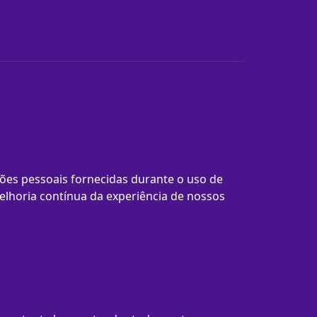
ões pessoais fornecidas durante o uso de
elhoria contínua da experiência de nossos