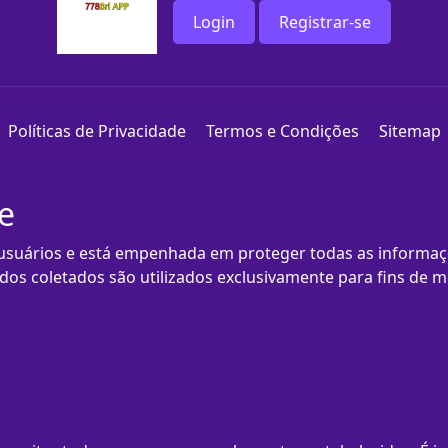
Login
Registrar-se
Políticas de Privacidade
Termos e Condições
Sitemap
de
s usuários e está empenhada em proteger todas as informaç
os coletados são utilizados exclusivamente para fins de m