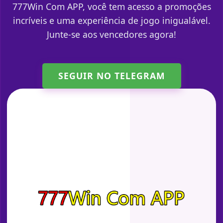
777Win Com APP, você tem acesso a promoções
incríveis e uma experiência de jogo inigualável.
Junte-se aos vencedores agora!
SEGUIR NO TELEGRAM