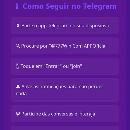
📱 Como Seguir no Telegram
📱 Baixe o app Telegram no seu dispositivo
🔍 Procure por "@777Win Com APPOficial"
👆 Toque em "Entrar" ou "Join"
🔔 Ative as notificações para não perder
nada
💬 Participe das conversas e interaja