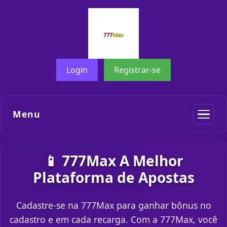
Login
Registrar-se
Menu
📱 777Max A Melhor
Plataforma de Apostas
Cadastre-se na 777Max para ganhar bônus no
cadastro e em cada recarga. Com a 777Max, você