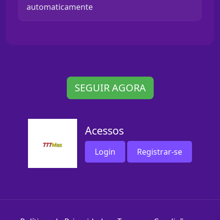
automaticamente
SEGUIR AGORA
Acessos
Login
Registrar-se