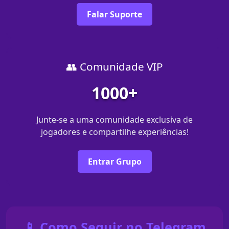
Falar Suporte
👥 Comunidade VIP
1000+
Junte-se a uma comunidade exclusiva de
jogadores e compartilhe experiências!
Entrar Grupo
📱 Como Seguir no Telegram