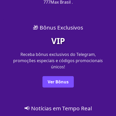
777Max Brasil .
🎁 Bônus Exclusivos
VIP
Receba bônus exclusivos do Telegram,
promoções especiais e códigos promocionais
únicos!
Ver Bônus
📢 Notícias em Tempo Real