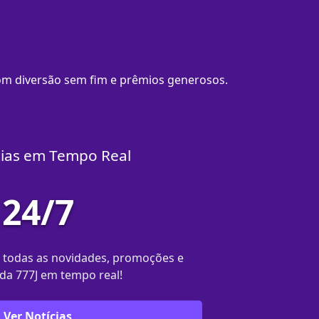
com diversão sem fim e prêmios generosos.
cias em Tempo Real
24/7
e todas as novidades, promoções e
da 777J em tempo real!
Ver Notícias