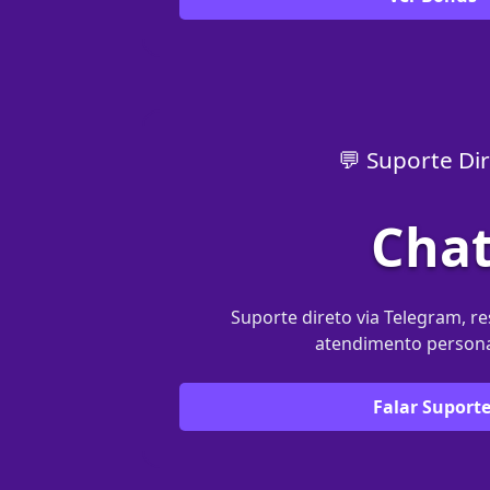
💬 Suporte Di
Cha
Suporte direto via Telegram, r
atendimento persona
Falar Suport