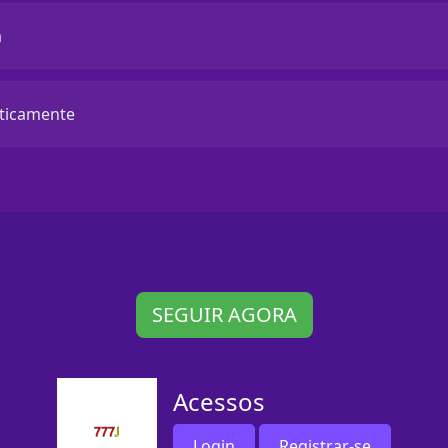
a
aticamente
SEGUIR AGORA
Acessos
Login
Registrar-se