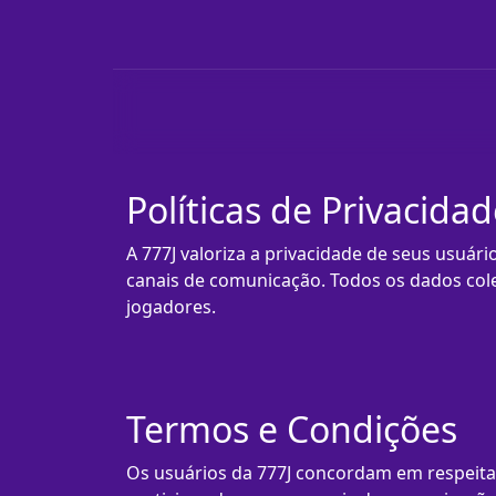
Políticas de Privacida
A 777J valoriza a privacidade de seus usuá
canais de comunicação. Todos os dados cole
jogadores.
Termos e Condições
Os usuários da 777J concordam em respeitar