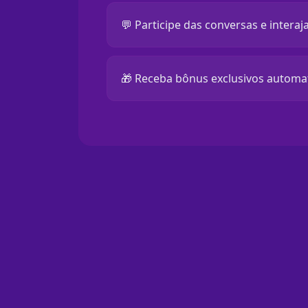
💬 Participe das conversas e interaj
🎁 Receba bônus exclusivos autom