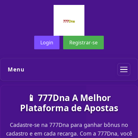
Login
Registrar-se
Menu
📱 777Dna A Melhor
Plataforma de Apostas
Cadastre-se na 777Dna para ganhar bônus no
cadastro e em cada recarga. Com a 777Dna, você