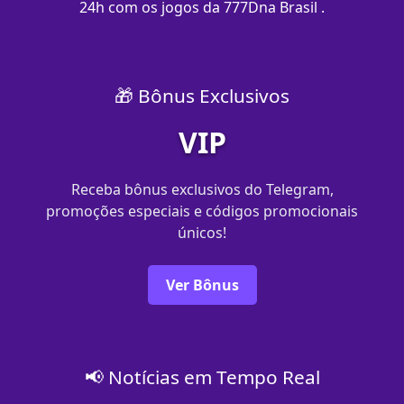
24h com os jogos da 777Dna Brasil .
🎁 Bônus Exclusivos
VIP
Receba bônus exclusivos do Telegram,
promoções especiais e códigos promocionais
únicos!
Ver Bônus
📢 Notícias em Tempo Real