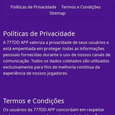
Políticas de Privacidade
Termos e Condições
Sitemap
Políticas de Privacidade
A 777DD APP valoriza a privacidade de seus usuários e
está empenhada em proteger todas as informações
pessoais fornecidas durante o uso de nossos canais de
comunicação. Todos os dados coletados são utilizados
exclusivamente para fins de melhoria contínua da
experiência de nossos jogadores.
Termos e Condições
Os usuários da 777DD APP concordam em respeitar