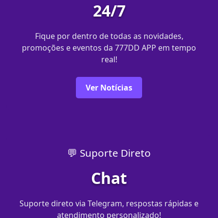
24/7
Fique por dentro de todas as novidades,
promoções e eventos da 777DD APP em tempo
real!
Ver Notícias
💬 Suporte Direto
Chat
Suporte direto via Telegram, respostas rápidas e
atendimento personalizado!