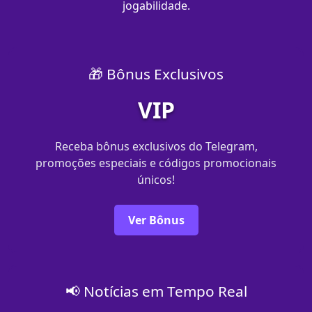
jogabilidade.
🎁 Bônus Exclusivos
VIP
Receba bônus exclusivos do Telegram,
promoções especiais e códigos promocionais
únicos!
Ver Bônus
📢 Notícias em Tempo Real