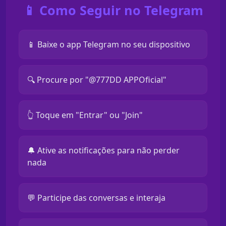
📱 Como Seguir no Telegram
📱 Baixe o app Telegram no seu dispositivo
🔍 Procure por "@777DD APPOficial"
👆 Toque em "Entrar" ou "Join"
🔔 Ative as notificações para não perder
nada
💬 Participe das conversas e interaja