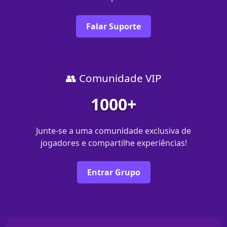
Falar Suporte
👥 Comunidade VIP
1000+
Junte-se a uma comunidade exclusiva de
jogadores e compartilhe experiências!
Entrar Grupo