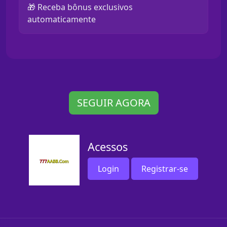
🎁 Receba bônus exclusivos
automaticamente
SEGUIR AGORA
Acessos
Login
Registrar-se