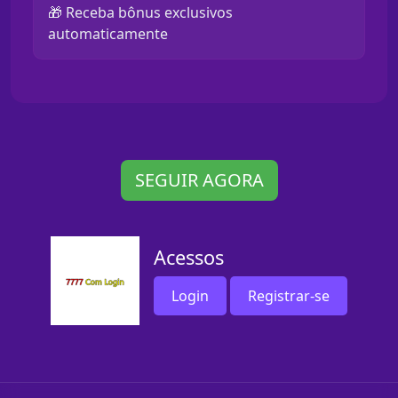
🎁 Receba bônus exclusivos
automaticamente
SEGUIR AGORA
Acessos
Login
Registrar-se