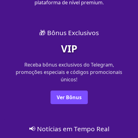
plataforma de nível premium.
🎁 Bônus Exclusivos
VIP
Receba bônus exclusivos do Telegram,
promoções especiais e códigos promocionais
únicos!
Ver Bônus
📢 Notícias em Tempo Real