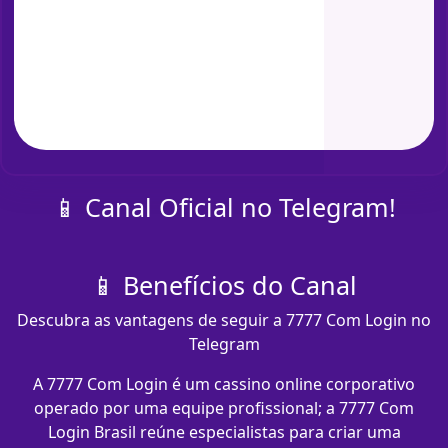
📱 Canal Oficial no Telegram!
📱 Benefícios do Canal
Descubra as vantagens de seguir a 7777 Com Login no
Telegram
A 7777 Com Login é um cassino online corporativo
operado por uma equipe profissional; a 7777 Com
Login Brasil reúne especialistas para criar uma