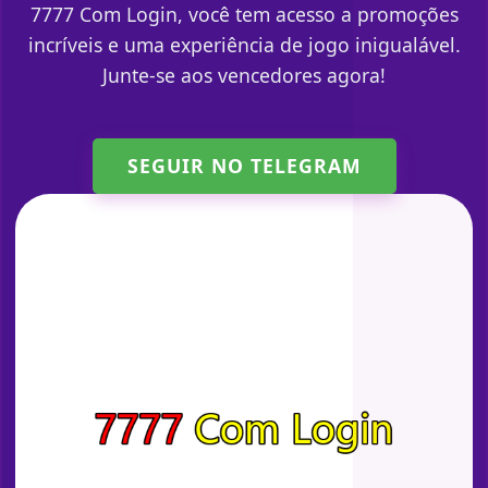
7777 Com Login, você tem acesso a promoções
incríveis e uma experiência de jogo inigualável.
Junte-se aos vencedores agora!
SEGUIR NO TELEGRAM