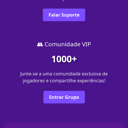
Falar Suporte
👥 Comunidade VIP
1000+
Junte-se a uma comunidade exclusiva de
jogadores e compartilhe experiências!
Entrar Grupo