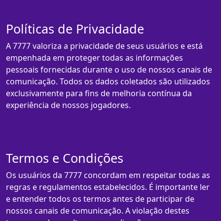
Políticas de Privacidade
A 7777 valoriza a privacidade de seus usuários e está
empenhada em proteger todas as informações
pessoais fornecidas durante o uso de nossos canais de
comunicação. Todos os dados coletados são utilizados
exclusivamente para fins de melhoria contínua da
experiência de nossos jogadores.
Termos e Condições
Os usuários da 7777 concordam em respeitar todas as
regras e regulamentos estabelecidos. É importante ler
e entender todos os termos antes de participar de
nossos canais de comunicação. A violação destes