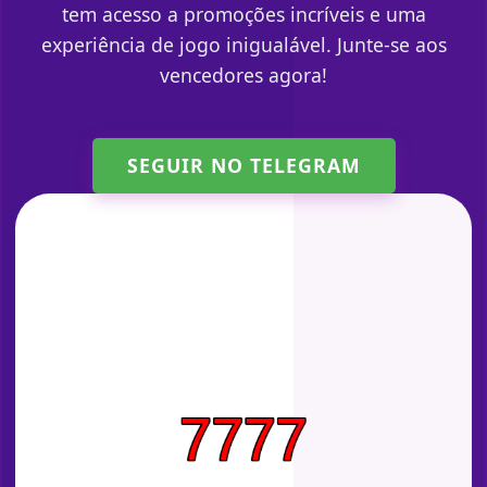
tem acesso a promoções incríveis e uma
experiência de jogo inigualável. Junte-se aos
vencedores agora!
SEGUIR NO TELEGRAM