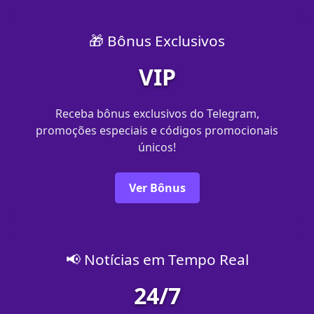
🎁 Bônus Exclusivos
VIP
Receba bônus exclusivos do Telegram,
promoções especiais e códigos promocionais
únicos!
Ver Bônus
📢 Notícias em Tempo Real
24/7