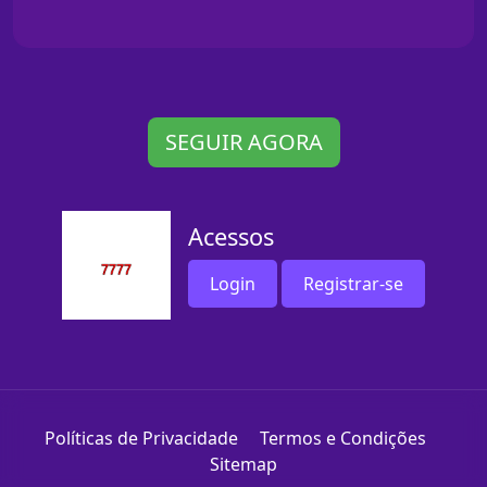
SEGUIR AGORA
Acessos
Login
Registrar-se
Políticas de Privacidade
Termos e Condições
Sitemap