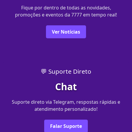
Fique por dentro de todas as novidades,
promoções e eventos da 7777 em tempo real!
Ver Notícias
💬 Suporte Direto
Chat
Suporte direto via Telegram, respostas rápidas e
atendimento personalizado!
Falar Suporte