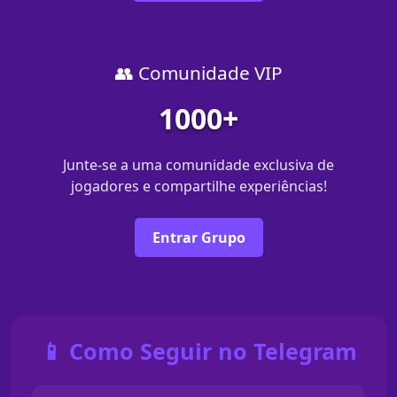
👥 Comunidade VIP
1000+
Junte-se a uma comunidade exclusiva de
jogadores e compartilhe experiências!
Entrar Grupo
📱 Como Seguir no Telegram