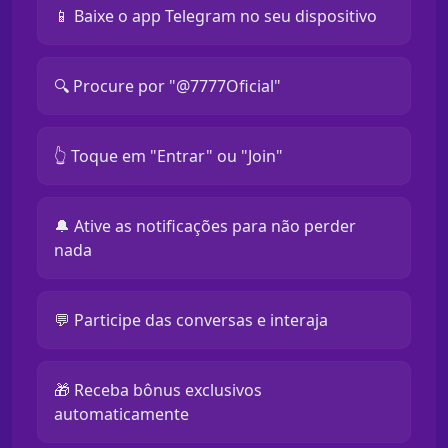
📱 Baixe o app Telegram no seu dispositivo
🔍 Procure por "@7777Oficial"
👆 Toque em "Entrar" ou "Join"
🔔 Ative as notificações para não perder
nada
💬 Participe das conversas e interaja
🎁 Receba bônus exclusivos
automaticamente