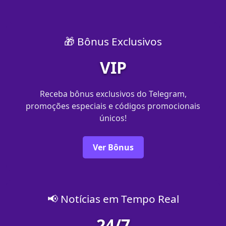
🎁 Bônus Exclusivos
VIP
Receba bônus exclusivos do Telegram,
promoções especiais e códigos promocionais
únicos!
Ver Bônus
📢 Notícias em Tempo Real
24/7