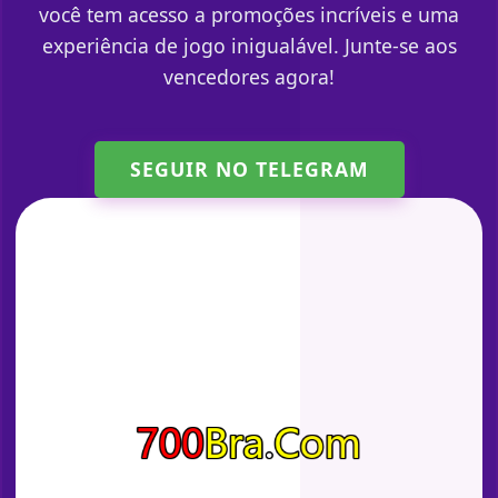
você tem acesso a promoções incríveis e uma
experiência de jogo inigualável. Junte-se aos
vencedores agora!
SEGUIR NO TELEGRAM