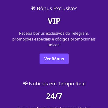
🎁 Bônus Exclusivos
VIP
Receba bônus exclusivos do Telegram,
promoções especiais e códigos promocionais
únicos!
Ver Bônus
📢 Notícias em Tempo Real
24/7