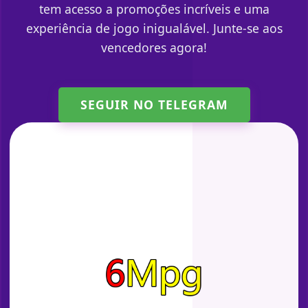
tem acesso a promoções incríveis e uma
experiência de jogo inigualável. Junte-se aos
vencedores agora!
SEGUIR NO TELEGRAM