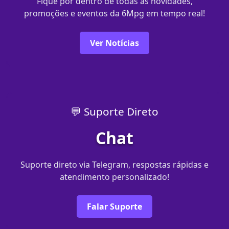
Fique por dentro de todas as novidades,
promoções e eventos da 6Mpg em tempo real!
Ver Notícias
💬 Suporte Direto
Chat
Suporte direto via Telegram, respostas rápidas e
atendimento personalizado!
Falar Suporte