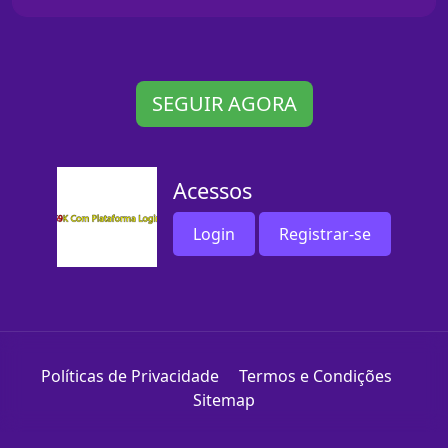
SEGUIR AGORA
Acessos
Login
Registrar-se
Políticas de Privacidade
Termos e Condições
Sitemap