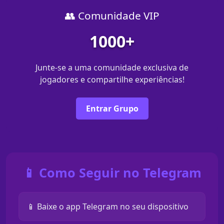
👥 Comunidade VIP
1000+
Junte-se a uma comunidade exclusiva de
jogadores e compartilhe experiências!
Entrar Grupo
📱 Como Seguir no Telegram
📱 Baixe o app Telegram no seu dispositivo