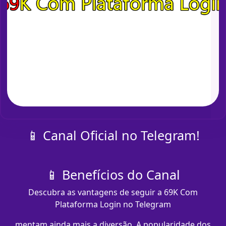
📱 Canal Oficial no Telegram!
📱 Benefícios do Canal
Descubra as vantagens de seguir a 69K Com
Plataforma Login no Telegram
mentam ainda mais a diversão. A popularidade dos