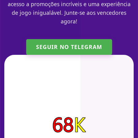
acesso a promoções incríveis e uma experiência
de jogo inigualável. Junte-se aos vencedores
agora!
SEGUIR NO TELEGRAM