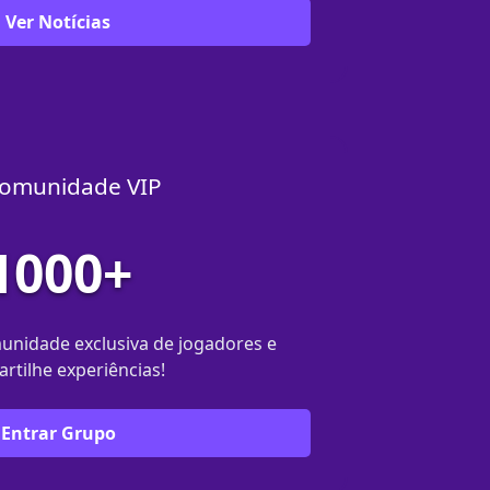
Ver Notícias
Comunidade VIP
1000+
unidade exclusiva de jogadores e
rtilhe experiências!
Entrar Grupo