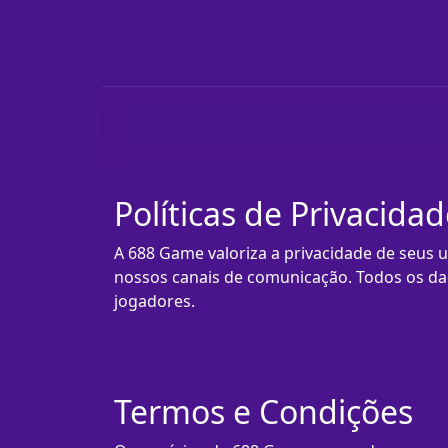
Políticas de Privacida
A 688 Game valoriza a privacidade de seus
nossos canais de comunicação. Todos os dad
jogadores.
Termos e Condições