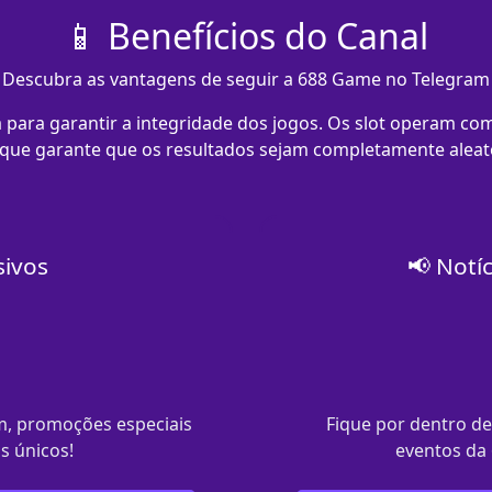
📱 Benefícios do Canal
Descubra as vantagens de seguir a 688 Game no Telegram
a para garantir a integridade dos jogos. Os slot operam c
o que garante que os resultados sejam completamente aleató
sivos
📢 Notí
m, promoções especiais
Fique por dentro d
s únicos!
eventos da