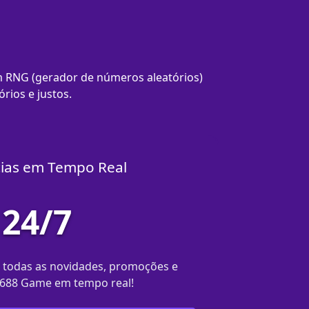
om RNG (gerador de números aleatórios)
rios e justos.
cias em Tempo Real
24/7
e todas as novidades, promoções e
 688 Game em tempo real!