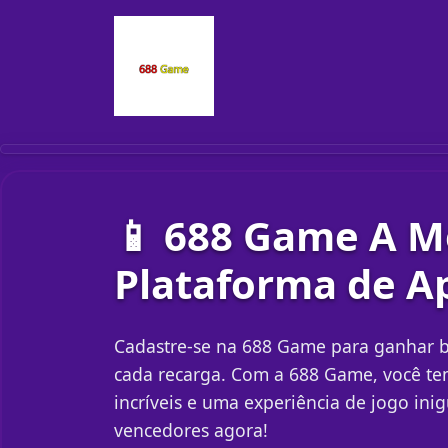
📱 688 Game A M
Plataforma de A
Cadastre-se na 688 Game para ganhar 
cada recarga. Com a 688 Game, você t
incríveis e uma experiência de jogo inig
vencedores agora!