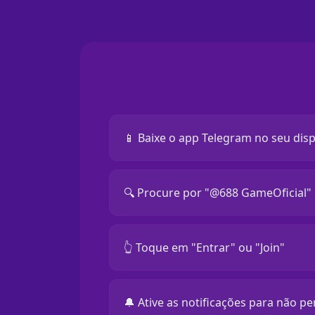
📱 Baixe o app Telegram no seu disp
🔍 Procure por "@688 GameOficial"
👆 Toque em "Entrar" ou "Join"
🔔 Ative as notificações para não p