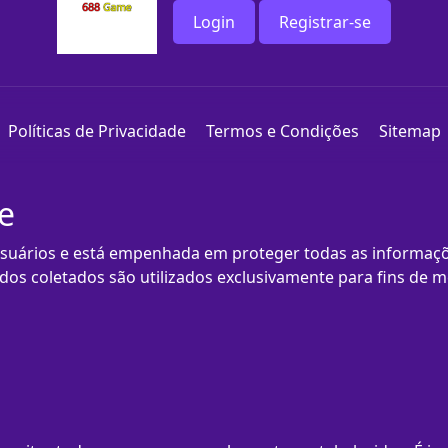
Login
Registrar-se
Políticas de Privacidade
Termos e Condições
Sitemap
de
 usuários e está empenhada em proteger todas as informaçõ
os coletados são utilizados exclusivamente para fins de m