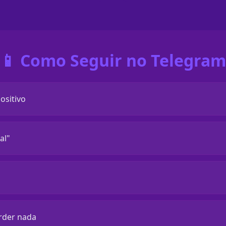
📱 Como Seguir no Telegram
ositivo
al"
erder nada