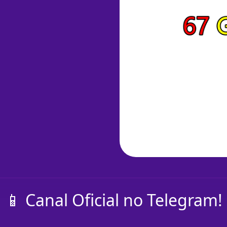
📱 Canal Oficial no Telegram!