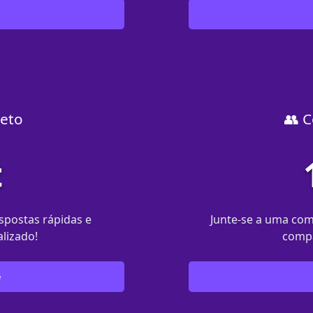
reto
👥 
t
espostas rápidas e
Junte-se a uma com
lizado!
compa
e