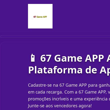
📱 67 Game APP 
Plataforma de A
Cadastre-se na 67 Game APP para ganha
em cada recarga. Com a 67 Game APP, v
promoções incríveis e uma experiência d
Junte-se aos vencedores agora!