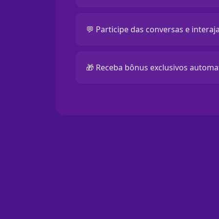
💬 Participe das conversas e interaj
🎁 Receba bônus exclusivos autom