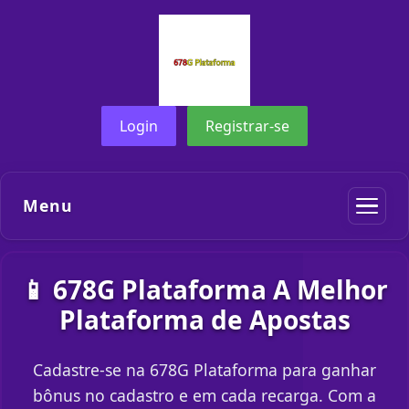
Login
Registrar-se
Menu
📱 678G Plataforma A Melhor
Plataforma de Apostas
Cadastre-se na 678G Plataforma para ganhar
bônus no cadastro e em cada recarga. Com a