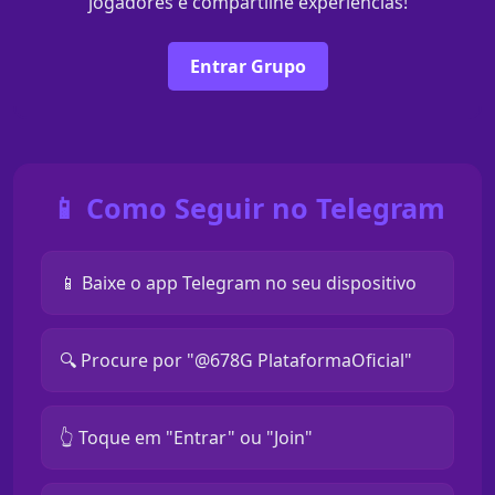
jogadores e compartilhe experiências!
Entrar Grupo
📱 Como Seguir no Telegram
📱 Baixe o app Telegram no seu dispositivo
🔍 Procure por "@678G PlataformaOficial"
👆 Toque em "Entrar" ou "Join"