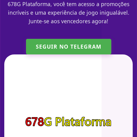
678G Plataforma, você tem acesso a promoções
incríveis e uma experiência de jogo inigualável.
Junte-se aos vencedores agora!
SEGUIR NO TELEGRAM