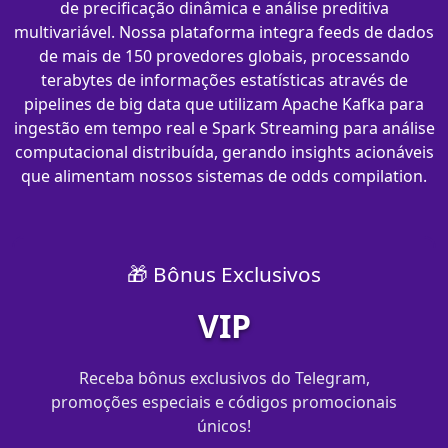
de precificação dinâmica e análise preditiva
multivariável. Nossa plataforma integra feeds de dados
de mais de 150 provedores globais, processando
terabytes de informações estatísticas através de
pipelines de big data que utilizam Apache Kafka para
ingestão em tempo real e Spark Streaming para análise
computacional distribuída, gerando insights acionáveis
que alimentam nossos sistemas de odds compilation.
🎁 Bônus Exclusivos
VIP
Receba bônus exclusivos do Telegram,
promoções especiais e códigos promocionais
únicos!