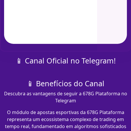
📱 Canal Oficial no Telegram!
📱 Benefícios do Canal
Descubra as vantagens de seguir a 678G Plataforma no
Telegram
O módulo de apostas esportivas da 678G Plataforma
representa um ecossistema complexo de trading em
tempo real, fundamentado em algoritmos sofisticados