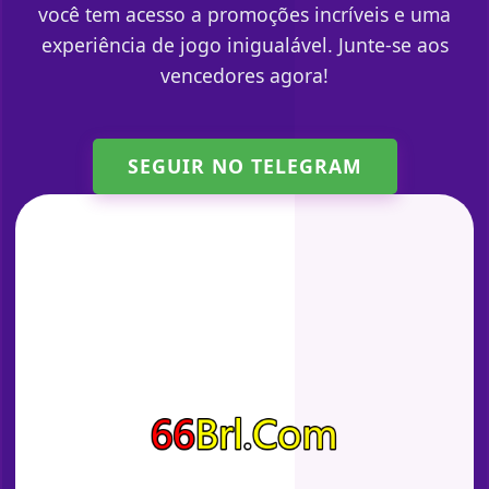
você tem acesso a promoções incríveis e uma
experiência de jogo inigualável. Junte-se aos
vencedores agora!
SEGUIR NO TELEGRAM