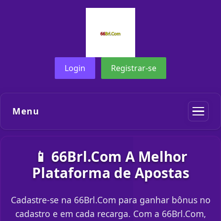
Login
Registrar-se
Menu
📱 66Brl.Com A Melhor
Plataforma de Apostas
Cadastre-se na 66Brl.Com para ganhar bônus no
cadastro e em cada recarga. Com a 66Brl.Com,