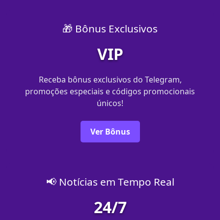
🎁 Bônus Exclusivos
VIP
Receba bônus exclusivos do Telegram,
promoções especiais e códigos promocionais
únicos!
Ver Bônus
📢 Notícias em Tempo Real
24/7