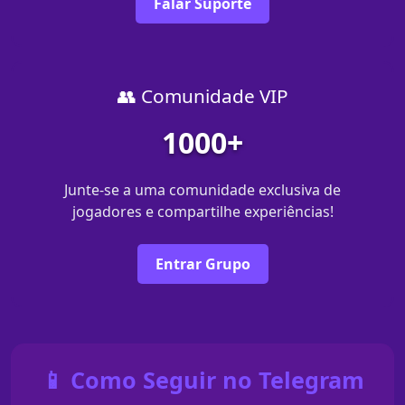
Falar Suporte
👥 Comunidade VIP
1000+
Junte-se a uma comunidade exclusiva de
jogadores e compartilhe experiências!
Entrar Grupo
📱 Como Seguir no Telegram