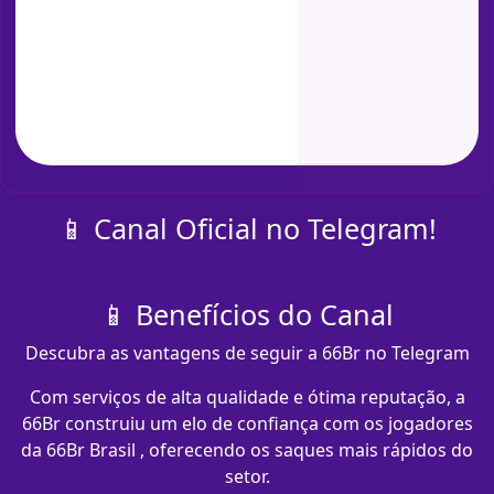
📱 Canal Oficial no Telegram!
📱 Benefícios do Canal
Descubra as vantagens de seguir a 66Br no Telegram
Com serviços de alta qualidade e ótima reputação, a
66Br construiu um elo de confiança com os jogadores
da 66Br Brasil , oferecendo os saques mais rápidos do
setor.