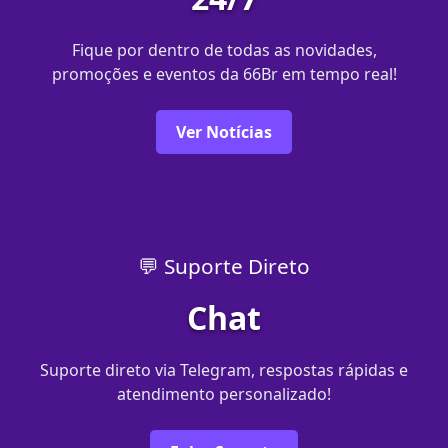
Fique por dentro de todas as novidades,
promoções e eventos da 66Br em tempo real!
Ver Notícias
💬 Suporte Direto
Chat
Suporte direto via Telegram, respostas rápidas e
atendimento personalizado!