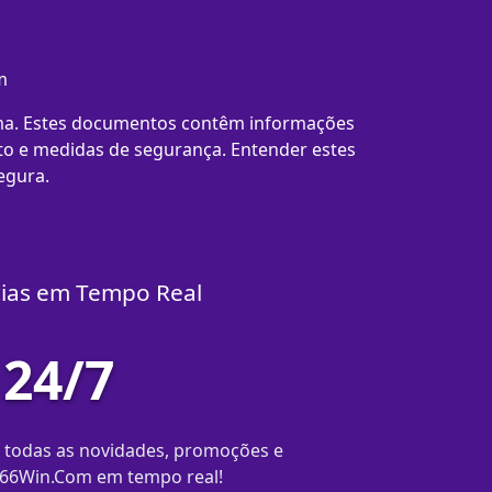
m
orma. Estes documentos contêm informações
to e medidas de segurança. Entender estes
egura.
cias em Tempo Real
24/7
e todas as novidades, promoções e
666Win.Com em tempo real!