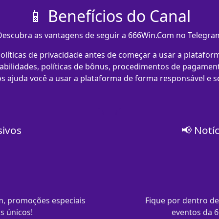
📱 Benefícios do Canal
Descubra as vantagens de seguir a 666Win.Com no Telegra
olíticas de privacidade antes de começar a usar a plataf
sabilidades, políticas de bônus, procedimentos de pagamen
s ajuda você a usar a plataforma de forma responsável e s
sivos
📢 Notí
m, promoções especiais
Fique por dentro d
s únicos!
eventos da 