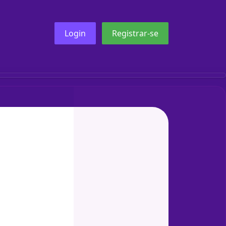
Login
Registrar-se