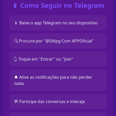
📱 Como Seguir no Telegram
📱 Baixe o app Telegram no seu dispositivo
🔍 Procure por "@5Mpg Com APPOficial"
👆 Toque em "Entrar" ou "Join"
🔔 Ative as notificações para não perder
nada
💬 Participe das conversas e interaja