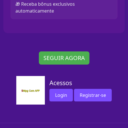
🎁 Receba bônus exclusivos
automaticamente
SEGUIR AGORA
Acessos
Login
Registrar-se