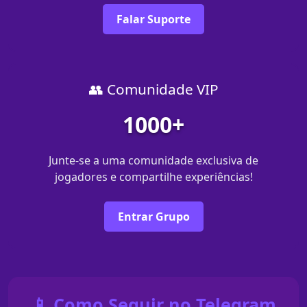
Falar Suporte
👥 Comunidade VIP
1000+
Junte-se a uma comunidade exclusiva de
jogadores e compartilhe experiências!
Entrar Grupo
📱 Como Seguir no Telegram