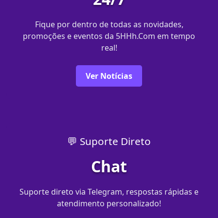
Fique por dentro de todas as novidades,
promoções e eventos da 5HHh.Com em tempo
real!
Ver Notícias
💬 Suporte Direto
Chat
Suporte direto via Telegram, respostas rápidas e
atendimento personalizado!