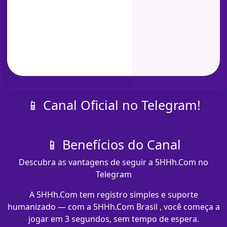
📱 Canal Oficial no Telegram!
📱 Benefícios do Canal
Descubra as vantagens de seguir a 5HHh.Com no
Telegram
A 5HHh.Com tem registro simples e suporte
humanizado — com a 5HHh.Com Brasil , você começa a
jogar em 3 segundos, sem tempo de espera.