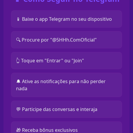
📱 Baixe o app Telegram no seu dispositivo
🔍 Procure por "@5HHh.ComOficial"
👆 Toque em "Entrar" ou "Join"
🔔 Ative as notificações para não perder
nada
💬 Participe das conversas e interaja
🎁 Receba bônus exclusivos