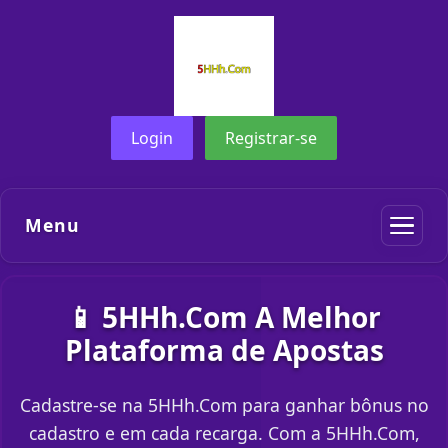
Login
Registrar-se
Menu
📱 5HHh.Com A Melhor
Plataforma de Apostas
Cadastre-se na 5HHh.Com para ganhar bônus no
cadastro e em cada recarga. Com a 5HHh.Com,