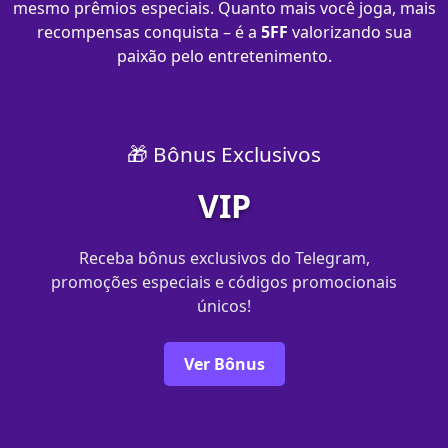
mesmo prêmios especiais. Quanto mais você joga, mais
recompensas conquista – é a
5FF
valorizando sua
paixão pelo entretenimento.
🎁 Bônus Exclusivos
VIP
Receba bônus exclusivos do Telegram,
promoções especiais e códigos promocionais
únicos!
Ver Bônus