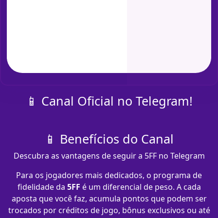
📱 Canal Oficial no Telegram!
📱 Benefícios do Canal
Descubra as vantagens de seguir a 5FF no Telegram
Para os jogadores mais dedicados, o programa de
fidelidade da
5FF
é um diferencial de peso. A cada
aposta que você faz, acumula pontos que podem ser
trocados por créditos de jogo, bônus exclusivos ou até