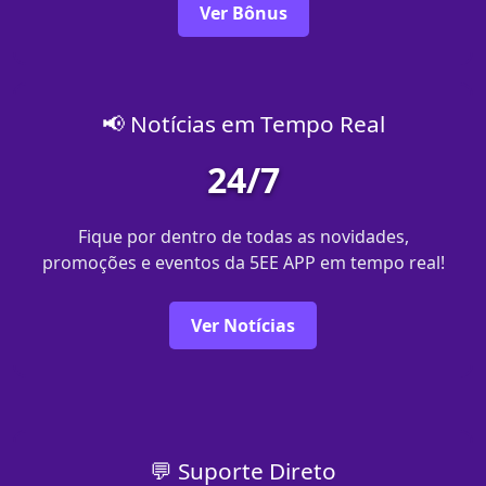
Ver Bônus
📢 Notícias em Tempo Real
24/7
Fique por dentro de todas as novidades,
promoções e eventos da 5EE APP em tempo real!
Ver Notícias
💬 Suporte Direto