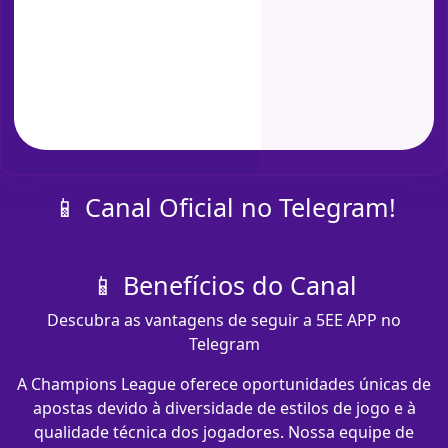
📱 Canal Oficial no Telegram!
📱 Benefícios do Canal
Descubra as vantagens de seguir a 5EE APP no
Telegram
A Champions League oferece oportunidades únicas de
apostas devido à diversidade de estilos de jogo e à
qualidade técnica dos jogadores. Nossa equipe de