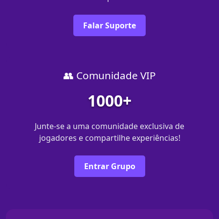
Falar Suporte
👥 Comunidade VIP
1000+
Junte-se a uma comunidade exclusiva de
jogadores e compartilhe experiências!
Entrar Grupo