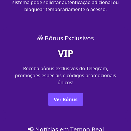
sistema pode solicitar autenticação adicional ou
bloquear temporariamente o acesso.
🎁 Bônus Exclusivos
VIP
Receba bônus exclusivos do Telegram,
promoções especiais e códigos promocionais
únicos!
Ver Bônus
📢 Notícias em Tempo Real