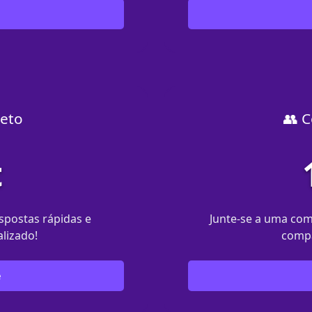
reto
👥 
t
espostas rápidas e
Junte-se a uma com
lizado!
compa
e