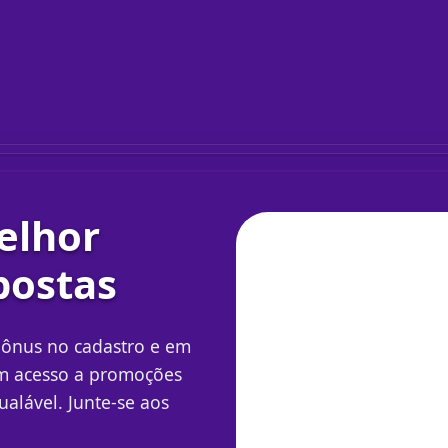
elhor
postas
bônus no cadastro e em
em acesso a promoções
ualável. Junte-se aos