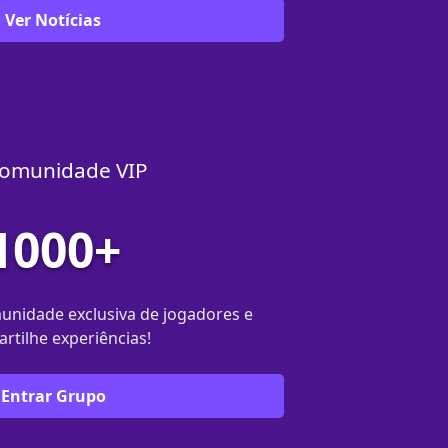
Ver Notícias
Comunidade VIP
1000+
unidade exclusiva de jogadores e
rtilhe experiências!
Entrar Grupo