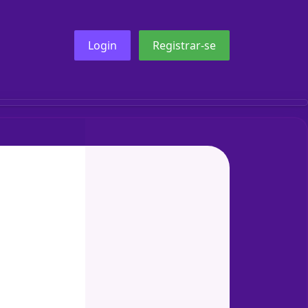
Login
Registrar-se