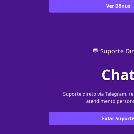
Ver Bônus
💬 Suporte Di
Cha
Suporte direto via Telegram, r
atendimento persona
Falar Suport