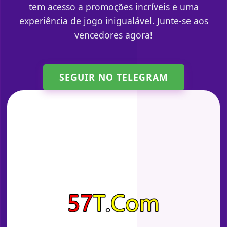
tem acesso a promoções incríveis e uma
experiência de jogo inigualável. Junte-se aos
vencedores agora!
SEGUIR NO TELEGRAM