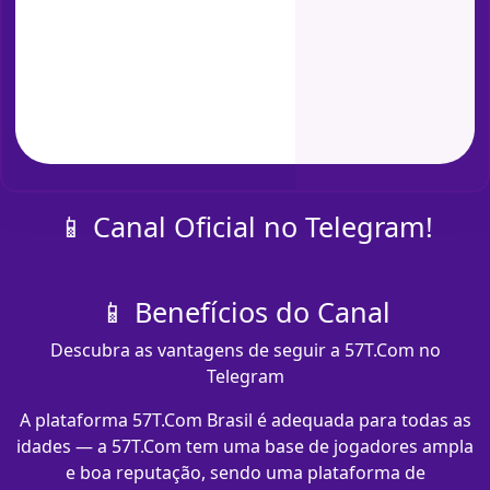
📱 Canal Oficial no Telegram!
📱 Benefícios do Canal
Descubra as vantagens de seguir a 57T.Com no
Telegram
A plataforma 57T.Com Brasil é adequada para todas as
idades — a 57T.Com tem uma base de jogadores ampla
e boa reputação, sendo uma plataforma de