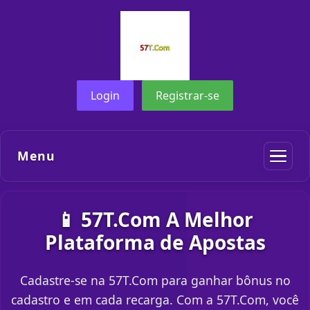
Login
Registrar-se
Menu
📱 57T.Com A Melhor
Plataforma de Apostas
Cadastre-se na 57T.Com para ganhar bônus no
cadastro e em cada recarga. Com a 57T.Com, você