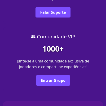
Falar Suporte
👥 Comunidade VIP
1000+
Junte-se a uma comunidade exclusiva de
jogadores e compartilhe experiências!
Entrar Grupo