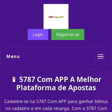
Login
Registrar-se
Menu
📱 5787 Com APP A Melhor
Plataforma de Apostas
Cadastre-se na 5787 Com APP para ganhar bônus
no cadastro e em cada recarga. Com a 5787 Com