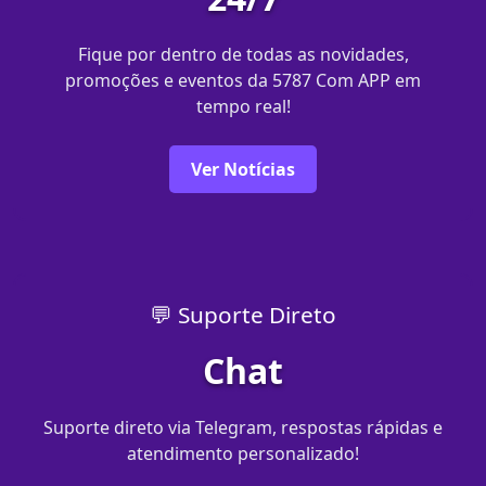
Fique por dentro de todas as novidades,
promoções e eventos da 5787 Com APP em
tempo real!
Ver Notícias
💬 Suporte Direto
Chat
Suporte direto via Telegram, respostas rápidas e
atendimento personalizado!