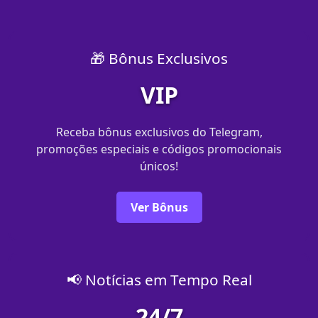
🎁 Bônus Exclusivos
VIP
Receba bônus exclusivos do Telegram,
promoções especiais e códigos promocionais
únicos!
Ver Bônus
📢 Notícias em Tempo Real
24/7