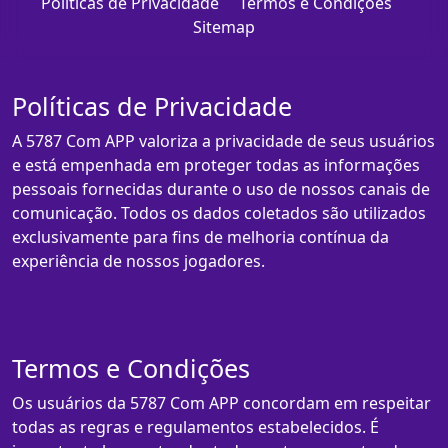
Políticas de Privacidade
Termos e Condições
Sitemap
Políticas de Privacidade
A 5787 Com APP valoriza a privacidade de seus usuários
e está empenhada em proteger todas as informações
pessoais fornecidas durante o uso de nossos canais de
comunicação. Todos os dados coletados são utilizados
exclusivamente para fins de melhoria contínua da
experiência de nossos jogadores.
Termos e Condições
Os usuários da 5787 Com APP concordam em respeitar
todas as regras e regulamentos estabelecidos. É