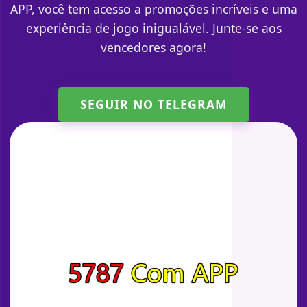
APP, você tem acesso a promoções incríveis e uma
experiência de jogo inigualável. Junte-se aos
vencedores agora!
SEGUIR NO TELEGRAM