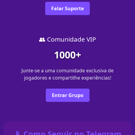
Falar Suporte
👥 Comunidade VIP
1000+
Junte-se a uma comunidade exclusiva de
jogadores e compartilhe experiências!
Entrar Grupo
📱 Como Seguir no Telegram