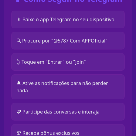
📱 Baixe o app Telegram no seu dispositivo
🔍 Procure por "@5787 Com APPOficial"
👆 Toque em "Entrar" ou "Join"
🔔 Ative as notificações para não perder
nada
💬 Participe das conversas e interaja
🎁 Receba bônus exclusivos