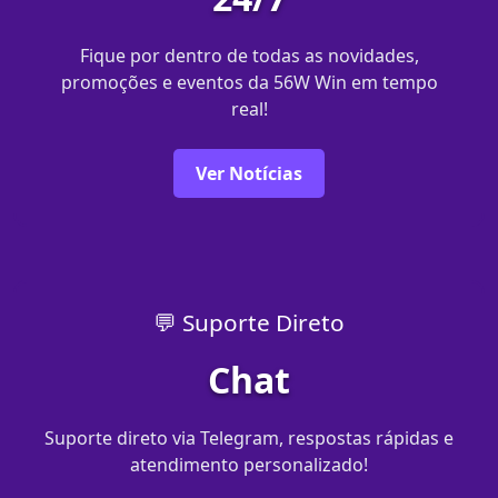
Fique por dentro de todas as novidades,
promoções e eventos da 56W Win em tempo
real!
Ver Notícias
💬 Suporte Direto
Chat
Suporte direto via Telegram, respostas rápidas e
atendimento personalizado!