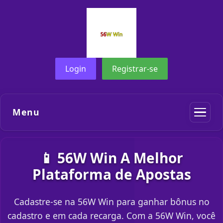
Login
Registrar-se
Menu
📱 56W Win A Melhor
Plataforma de Apostas
Cadastre-se na 56W Win para ganhar bônus no
cadastro e em cada recarga. Com a 56W Win, você