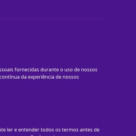
ssoais fornecidas durante o uso de nossos
 contínua da experiência de nossos
te ler e entender todos os termos antes de