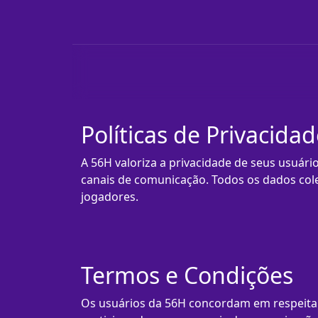
Políticas de Privacida
A 56H valoriza a privacidade de seus usuár
canais de comunicação. Todos os dados cole
jogadores.
Termos e Condições
Os usuários da 56H concordam em respeitar 