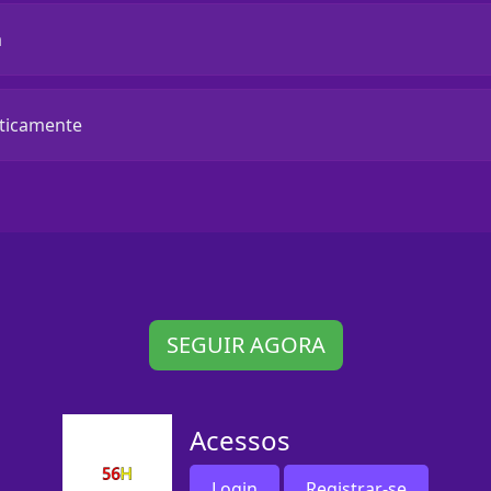
a
aticamente
SEGUIR AGORA
Acessos
Login
Registrar-se