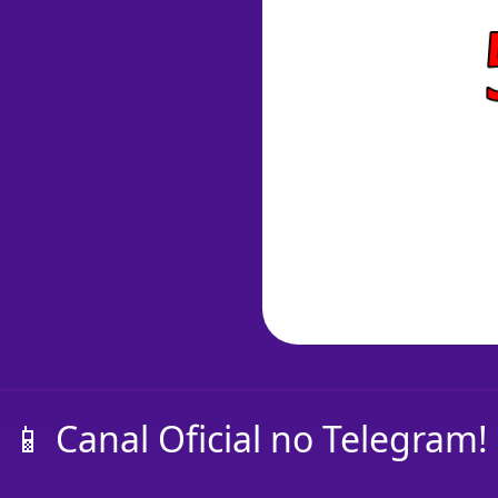
📱 Canal Oficial no Telegram!