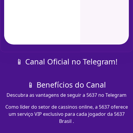
📱 Canal Oficial no Telegram!
📱 Benefícios do Canal
Descubra as vantagens de seguir a 5637 no Telegram
Como líder do setor de cassinos online, a 5637 oferece
um serviço VIP exclusivo para cada jogador da 5637
Brasil .