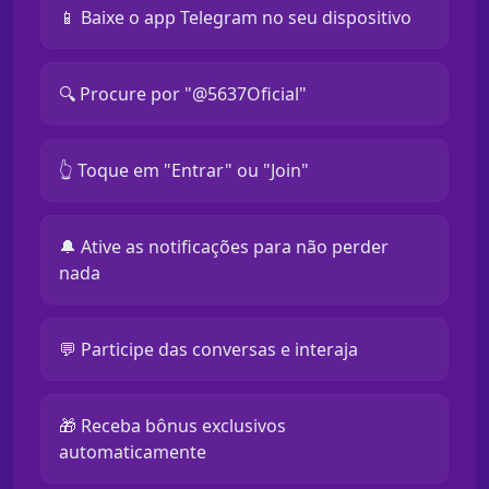
📱 Baixe o app Telegram no seu dispositivo
🔍 Procure por "@5637Oficial"
👆 Toque em "Entrar" ou "Join"
🔔 Ative as notificações para não perder
nada
💬 Participe das conversas e interaja
🎁 Receba bônus exclusivos
automaticamente