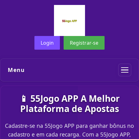
Login
Registrar-se
Menu
📱 55Jogo APP A Melhor
Plataforma de Apostas
Cadastre-se na 55Jogo APP para ganhar bônus no
cadastro e em cada recarga. Com a 55Jogo APP,