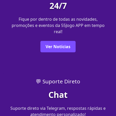
24/7
Fique por dentro de todas as novidades,
promoções e eventos da 55Jogo APP em tempo
real!
Ver Notícias
💬 Suporte Direto
Chat
Suporte direto via Telegram, respostas rápidas e
atendimento personalizado!