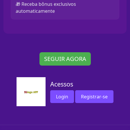
🎁 Receba bônus exclusivos
automaticamente
SEGUIR AGORA
Acessos
Login
Registrar-se