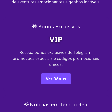
de aventuras emocionantes e ganhos incríveis.
🎁 Bônus Exclusivos
VIP
Receba bônus exclusivos do Telegram,
promoções especiais e códigos promocionais
únicos!
Ver Bônus
📢 Notícias em Tempo Real