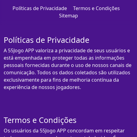
Políticas de Privacidade
Termos e Condições
Sitemap
Políticas de Privacidade
A 55Jogo APP valoriza a privacidade de seus usuários e
está empenhada em proteger todas as informações
pessoais fornecidas durante o uso de nossos canais de
comunicação. Todos os dados coletados são utilizados
exclusivamente para fins de melhoria contínua da
experiência de nossos jogadores.
Termos e Condições
Os usuários da 55Jogo APP concordam em respeitar