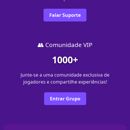
Falar Suporte
👥 Comunidade VIP
1000+
Junte-se a uma comunidade exclusiva de
jogadores e compartilhe experiências!
Entrar Grupo