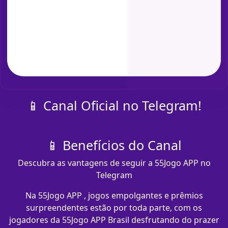
📱 Canal Oficial no Telegram!
📱 Benefícios do Canal
Descubra as vantagens de seguir a 55Jogo APP no
Telegram
Na 55Jogo APP , jogos empolgantes e prêmios
surpreendentes estão por toda parte, com os
jogadores da 55Jogo APP Brasil desfrutando do prazer