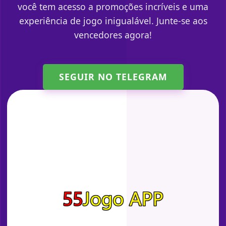
você tem acesso a promoções incríveis e uma
experiência de jogo inigualável. Junte-se aos
vencedores agora!
SEGUIR NO TELEGRAM