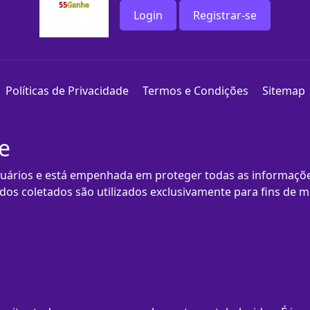
Login
Registrar-se
Políticas de Privacidade
Termos e Condições
Sitemap
de
usuários e está empenhada em proteger todas as informaçõe
os coletados são utilizados exclusivamente para fins de m