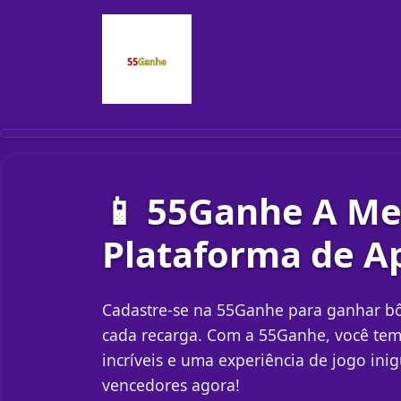
📱 55Ganhe A Me
Plataforma de A
Cadastre-se na 55Ganhe para ganhar b
cada recarga. Com a 55Ganhe, você te
incríveis e uma experiência de jogo inig
vencedores agora!