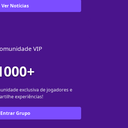
Ver Notícias
Comunidade VIP
1000+
unidade exclusiva de jogadores e
rtilhe experiências!
Entrar Grupo