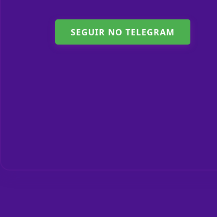
SEGUIR NO TELEGRAM