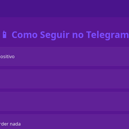
📱 Como Seguir no Telegram
ositivo
erder nada