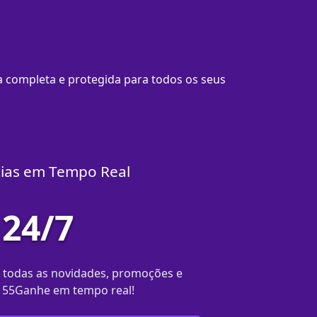
 completa e protegida para todos os seus
cias em Tempo Real
24/7
e todas as novidades, promoções e
 55Ganhe em tempo real!