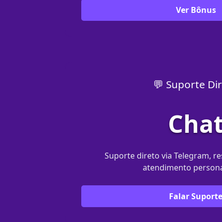
Ver Bônus
💬 Suporte Di
Cha
Suporte direto via Telegram, r
atendimento persona
Falar Suport