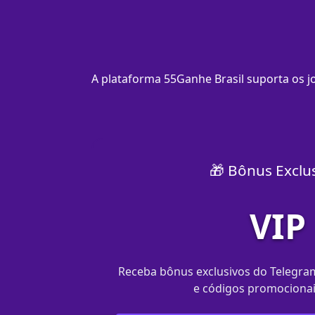
A plataforma 55Ganhe Brasil suporta os 
🎁 Bônus Exclu
VIP
Receba bônus exclusivos do Telegra
e códigos promocionai