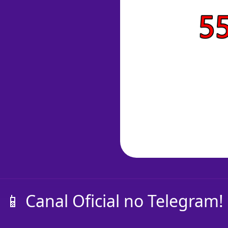
📱 Canal Oficial no Telegram!