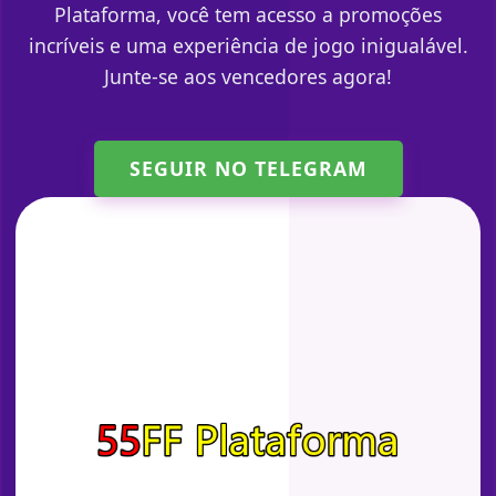
Plataforma, você tem acesso a promoções
incríveis e uma experiência de jogo inigualável.
Junte-se aos vencedores agora!
SEGUIR NO TELEGRAM