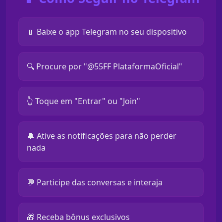
📱 Baixe o app Telegram no seu dispositivo
🔍 Procure por "@55FF PlataformaOficial"
👆 Toque em "Entrar" ou "Join"
🔔 Ative as notificações para não perder
nada
💬 Participe das conversas e interaja
🎁 Receba bônus exclusivos