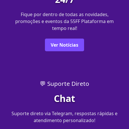
Fique por dentro de todas as novidades,
promoções e eventos da 55FF Plataforma em
tempo real!
Ver Notícias
💬 Suporte Direto
Chat
Suporte direto via Telegram, respostas rápidas e
atendimento personalizado!