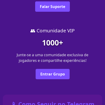
Falar Suporte
👥 Comunidade VIP
1000+
Junte-se a uma comunidade exclusiva de
jogadores e compartilhe experiências!
Entrar Grupo
📱 Como Seguir no Telegram