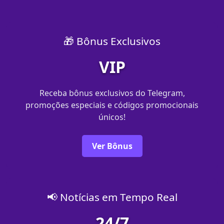
🎁 Bônus Exclusivos
VIP
Receba bônus exclusivos do Telegram,
promoções especiais e códigos promocionais
únicos!
Ver Bônus
📢 Notícias em Tempo Real
24/7