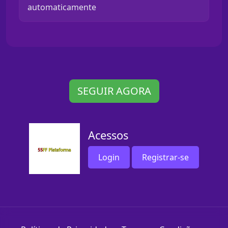
automaticamente
SEGUIR AGORA
Acessos
Login
Registrar-se