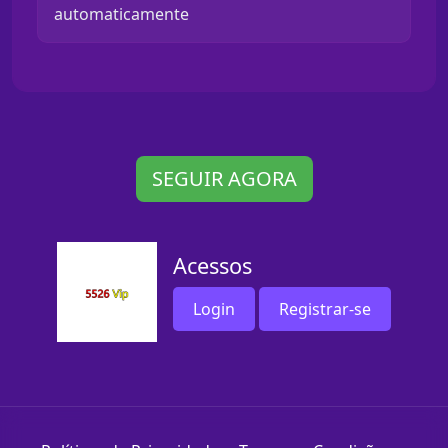
automaticamente
SEGUIR AGORA
Acessos
Login
Registrar-se