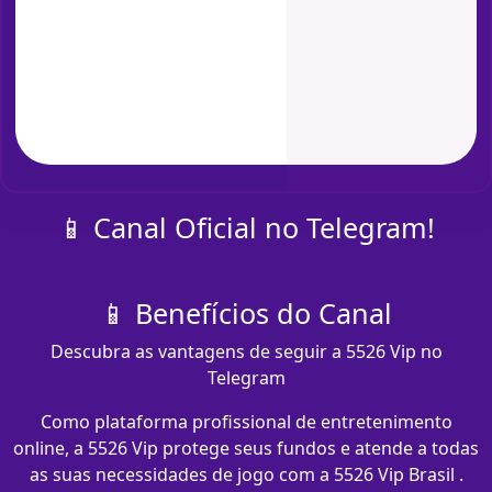
📱 Canal Oficial no Telegram!
📱 Benefícios do Canal
Descubra as vantagens de seguir a 5526 Vip no
Telegram
Como plataforma profissional de entretenimento
online, a 5526 Vip protege seus fundos e atende a todas
as suas necessidades de jogo com a 5526 Vip Brasil .