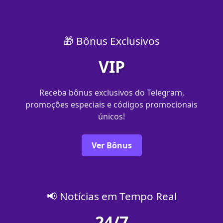
🎁 Bônus Exclusivos
VIP
Receba bônus exclusivos do Telegram,
promoções especiais e códigos promocionais
únicos!
Ver Bônus
📢 Notícias em Tempo Real
24/7