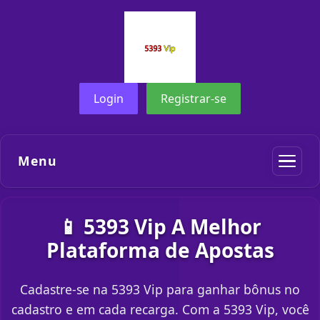
Login
Registrar-se
Menu
📱 5393 Vip A Melhor
Plataforma de Apostas
Cadastre-se na 5393 Vip para ganhar bônus no
cadastro e em cada recarga. Com a 5393 Vip, você