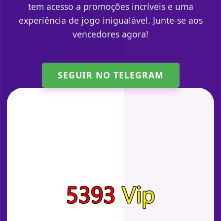
tem acesso a promoções incríveis e uma
experiência de jogo inigualável. Junte-se aos
vencedores agora!
SEGUIR NO TELEGRAM