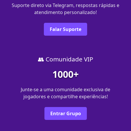
Suporte direto via Telegram, respostas rápidas e
atendimento personalizado!
Falar Suporte
👥 Comunidade VIP
1000+
Junte-se a uma comunidade exclusiva de
jogadores e compartilhe experiências!
Entrar Grupo