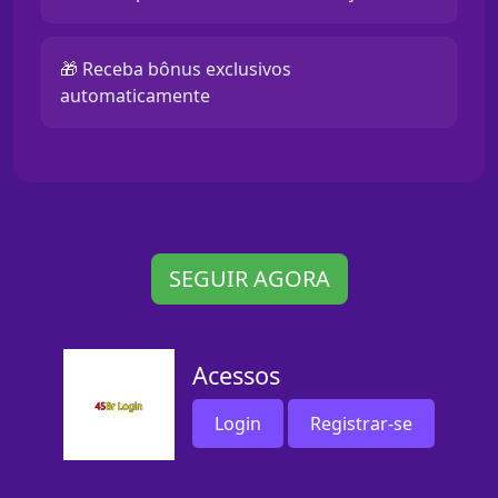
🎁 Receba bônus exclusivos
automaticamente
SEGUIR AGORA
Acessos
Login
Registrar-se