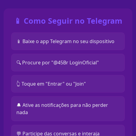
📱 Como Seguir no Telegram
📱 Baixe o app Telegram no seu dispositivo
🔍 Procure por "@45Br LoginOficial"
👆 Toque em "Entrar" ou "Join"
🔔 Ative as notificações para não perder
nada
💬 Participe das conversas e interaja