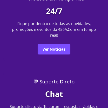
24/7
Fique por dentro de todas as novidades,
promoções e eventos da 456A.Com em tempo
real!
Ver Notícias
💬 Suporte Direto
Chat
Suporte direto via Telegram, respostas rápidas e