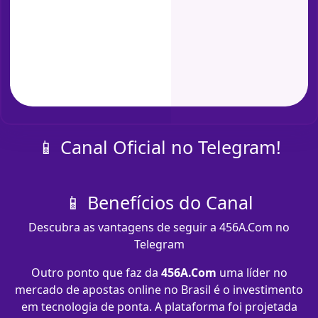
📱 Canal Oficial no Telegram!
📱 Benefícios do Canal
Descubra as vantagens de seguir a 456A.Com no
Telegram
Outro ponto que faz da
456A.Com
uma líder no
mercado de apostas online no Brasil é o investimento
em tecnologia de ponta. A plataforma foi projetada