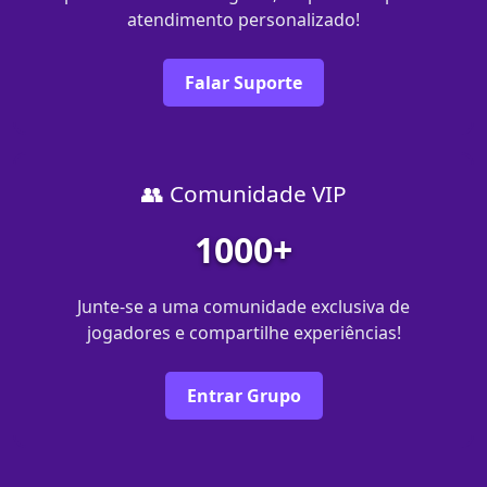
atendimento personalizado!
Falar Suporte
👥 Comunidade VIP
1000+
Junte-se a uma comunidade exclusiva de
jogadores e compartilhe experiências!
Entrar Grupo