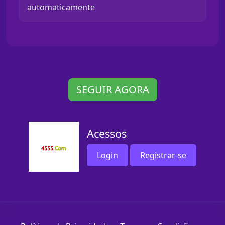
automaticamente
SEGUIR AGORA
Acessos
Login
Registrar-se