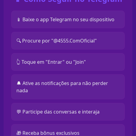
📱 Baixe o app Telegram no seu dispositivo
🔍 Procure por "@4555.ComOficial"
👆 Toque em "Entrar" ou "Join"
🔔 Ative as notificações para não perder
nada
💬 Participe das conversas e interaja
🎁 Receba bônus exclusivos