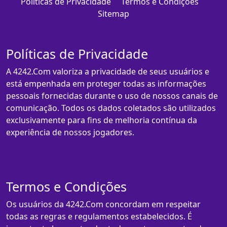
Políticas de Privacidade
Termos e Condições
Sitemap
Políticas de Privacidade
A 4242.Com valoriza a privacidade de seus usuários e
está empenhada em proteger todas as informações
pessoais fornecidas durante o uso de nossos canais de
comunicação. Todos os dados coletados são utilizados
exclusivamente para fins de melhoria contínua da
experiência de nossos jogadores.
Termos e Condições
Os usuários da 4242.Com concordam em respeitar
todas as regras e regulamentos estabelecidos. É