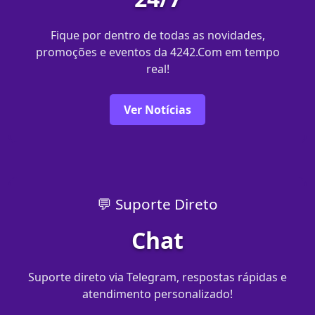
Fique por dentro de todas as novidades,
promoções e eventos da 4242.Com em tempo
real!
Ver Notícias
💬 Suporte Direto
Chat
Suporte direto via Telegram, respostas rápidas e
atendimento personalizado!