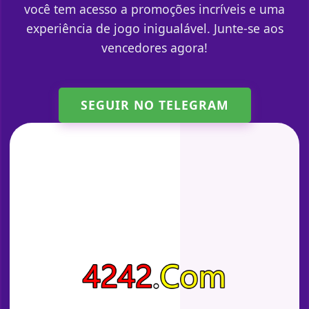
você tem acesso a promoções incríveis e uma
experiência de jogo inigualável. Junte-se aos
vencedores agora!
SEGUIR NO TELEGRAM