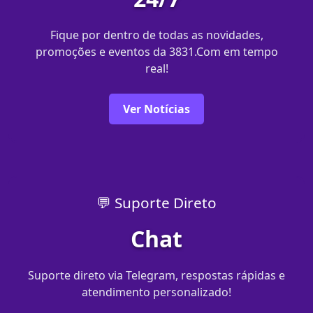
Fique por dentro de todas as novidades,
promoções e eventos da 3831.Com em tempo
real!
Ver Notícias
💬 Suporte Direto
Chat
Suporte direto via Telegram, respostas rápidas e
atendimento personalizado!