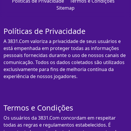
Políticas de Privacidade
Termos e Condições
Sitemap
Políticas de Privacidade
A 3831.Com valoriza a privacidade de seus usuários e
está empenhada em proteger todas as informações
pessoais fornecidas durante o uso de nossos canais de
comunicação. Todos os dados coletados são utilizados
exclusivamente para fins de melhoria contínua da
experiência de nossos jogadores.
Termos e Condições
Os usuários da 3831.Com concordam em respeitar
todas as regras e regulamentos estabelecidos. É