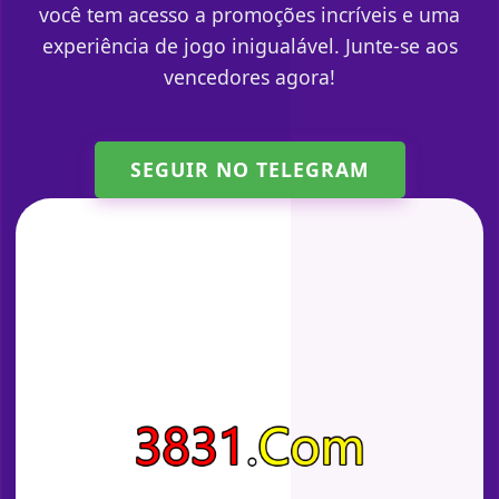
você tem acesso a promoções incríveis e uma
experiência de jogo inigualável. Junte-se aos
vencedores agora!
SEGUIR NO TELEGRAM