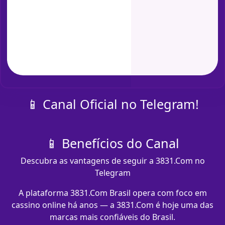
📱 Canal Oficial no Telegram!
📱 Benefícios do Canal
Descubra as vantagens de seguir a 3831.Com no
Telegram
A plataforma 3831.Com Brasil opera com foco em
cassino online há anos — a 3831.Com é hoje uma das
marcas mais confiáveis do Brasil.