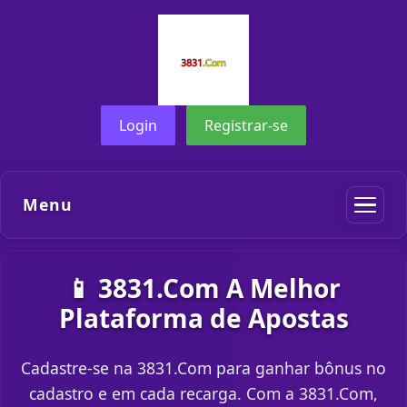
Login
Registrar-se
Menu
📱 3831.Com A Melhor
Plataforma de Apostas
Cadastre-se na 3831.Com para ganhar bônus no
cadastro e em cada recarga. Com a 3831.Com,