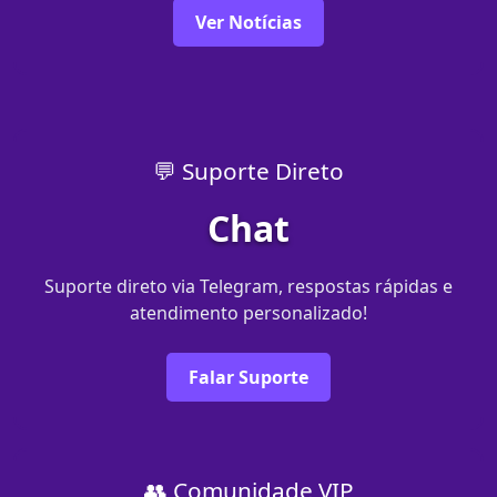
Ver Notícias
💬 Suporte Direto
Chat
Suporte direto via Telegram, respostas rápidas e
atendimento personalizado!
Falar Suporte
👥 Comunidade VIP