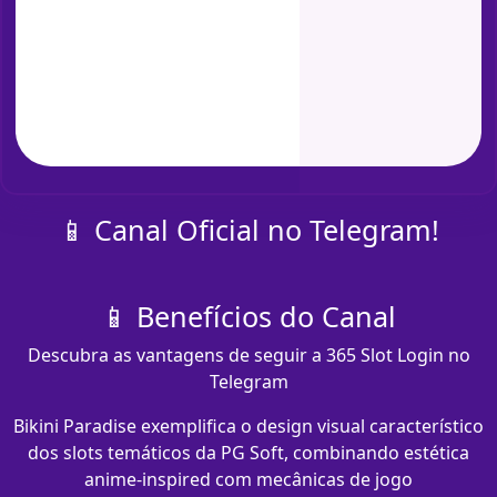
📱 Canal Oficial no Telegram!
📱 Benefícios do Canal
Descubra as vantagens de seguir a 365 Slot Login no
Telegram
Bikini Paradise exemplifica o design visual característico
dos slots temáticos da PG Soft, combinando estética
anime-inspired com mecânicas de jogo