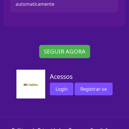
automaticamente
SEGUIR AGORA
Acessos
Login
Registrar-se