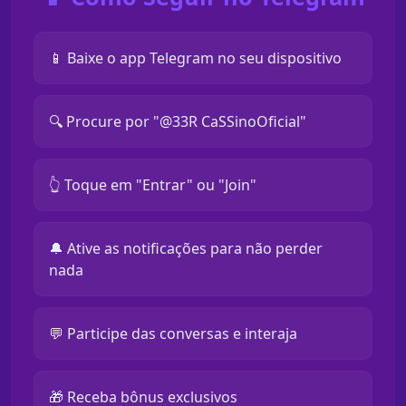
📱 Baixe o app Telegram no seu dispositivo
🔍 Procure por "@33R CaSSinoOficial"
👆 Toque em "Entrar" ou "Join"
🔔 Ative as notificações para não perder
nada
💬 Participe das conversas e interaja
🎁 Receba bônus exclusivos