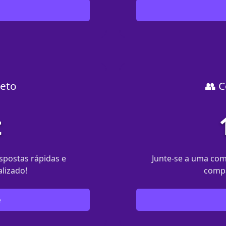
reto
👥 
t
espostas rápidas e
Junte-se a uma com
lizado!
compa
e