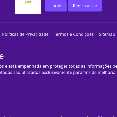
Login
Registrar-se
Políticas de Privacidade
Termos e Condições
Sitemap
de
rios e está empenhada em proteger todas as informações p
tados são utilizados exclusivamente para fins de melhoria