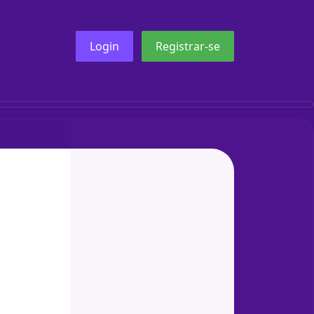
Login
Registrar-se