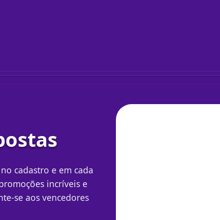
postas
 no cadastro e em cada
promoções incríveis e
unte-se aos vencedores