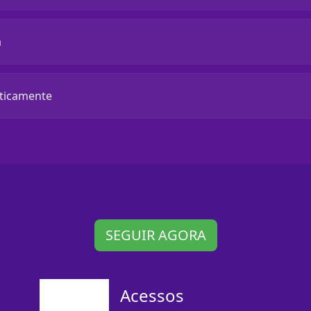
a
aticamente
SEGUIR AGORA
Acessos