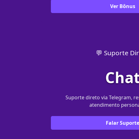
Ver Bônus
💬 Suporte Di
Cha
Suporte direto via Telegram, r
atendimento persona
Falar Suport