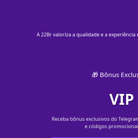
A 22Br valoriza a qualidade e a experiênci
🎁 Bônus Exclu
VIP
Receba bônus exclusivos do Telegra
e códigos promocionai