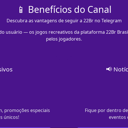
📱 Benefícios do Canal
Descubra as vantagens de seguir a 22Br no Telegram
a do usuário — os jogos recreativos da plataforma 22Br Bras
pelos jogadores.
sivos
📢 Notí
m, promoções especiais
Fique por dentro d
s únicos!
eventos 