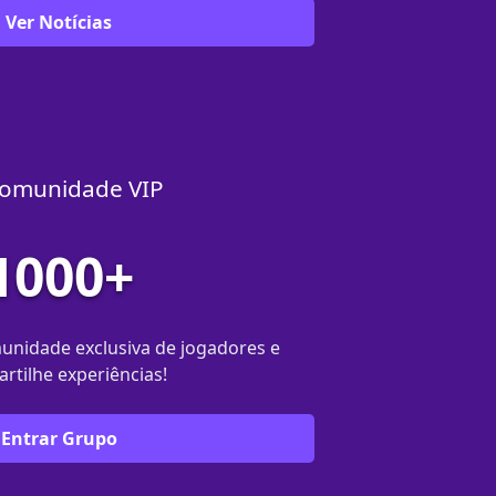
Ver Notícias
Comunidade VIP
1000+
unidade exclusiva de jogadores e
rtilhe experiências!
Entrar Grupo