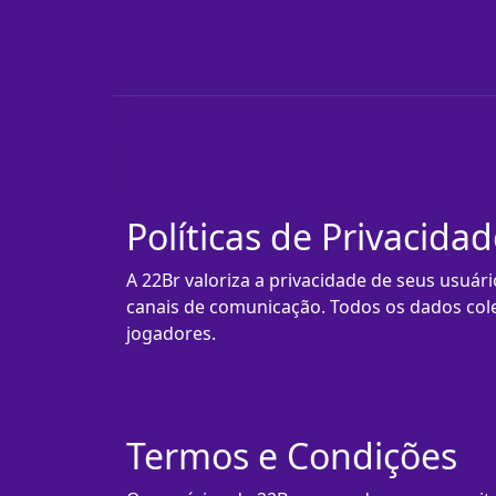
Políticas de Privacida
A 22Br valoriza a privacidade de seus usuá
canais de comunicação. Todos os dados cole
jogadores.
Termos e Condições