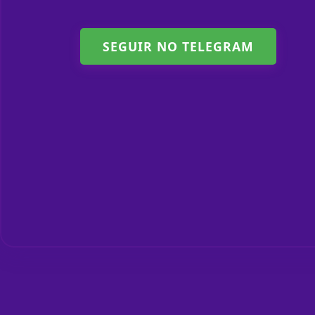
SEGUIR NO TELEGRAM