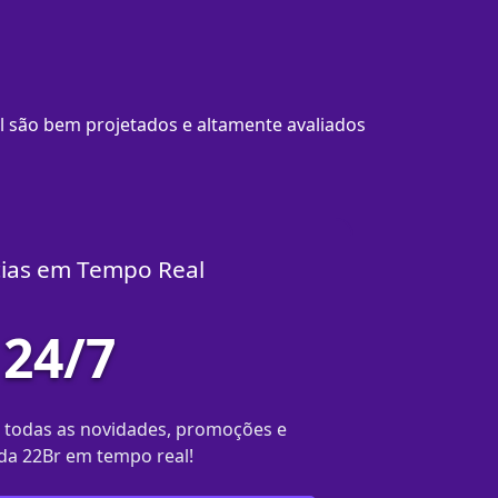
il são bem projetados e altamente avaliados
cias em Tempo Real
24/7
e todas as novidades, promoções e
da 22Br em tempo real!