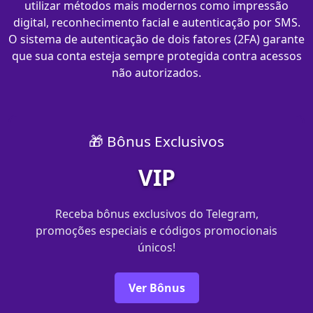
utilizar métodos mais modernos como impressão
digital, reconhecimento facial e autenticação por SMS.
O sistema de autenticação de dois fatores (2FA) garante
que sua conta esteja sempre protegida contra acessos
não autorizados.
🎁 Bônus Exclusivos
VIP
Receba bônus exclusivos do Telegram,
promoções especiais e códigos promocionais
únicos!
Ver Bônus