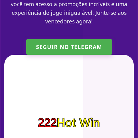
você tem acesso a promoções incríveis e uma
experiência de jogo inigualável. Junte-se aos
vencedores agora!
SEGUIR NO TELEGRAM